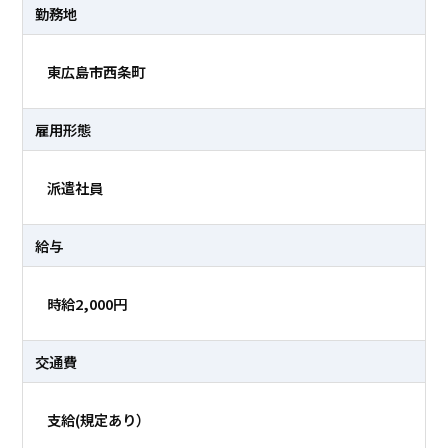
勤務地
お仕事をお探しの方
東広島市西条町
サービス内容
雇用形態
人材派遣
会社案内
紹介予定派遣
派遣社員
人材紹介
給与
アウトソーシング
時給2,000円
交通費
支給(規定あり）